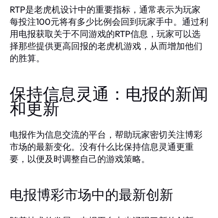
RTP是老虎机设计中的重要指标，通常表示为玩家
每投注100元将有多少比例会回到玩家手中。通过利
用电报获取关于不同游戏的RTP信息，玩家可以选
择那些提供更高回报的老虎机游戏，从而增加他们
的胜算。
保持信息灵通：电报的新闻
和更新
电报作为信息交流的平台，帮助玩家密切关注博彩
市场的最新变化。没有什么比保持信息灵通更重
要，以便及时调整自己的游戏策略。
电报博彩市场中的最新创新