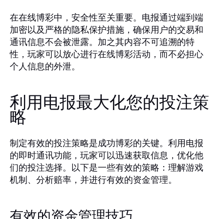
在在线博彩中，安全性至关重要。电报通过端到端
加密以及严格的隐私保护措施，确保用户的交易和
通讯信息不会被泄露。加之其内容不可追溯的特
性，玩家可以放心进行在线博彩活动，而不必担心
个人信息的外泄。
利用电报最大化您的投注策
略
制定有效的投注策略是成功博彩的关键。利用电报
的即时通讯功能，玩家可以迅速获取信息，优化他
们的投注选择。以下是一些有效的策略：理解游戏
机制、分析赔率，并进行有效的资金管理。
有效的资金管理技巧