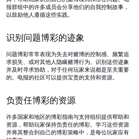
报群组中的许多成员会分享他们的自我控制故事，
以鼓励他人遵循这些实践。
识别问题博彩的迹象
问题博彩常常表现为失去对赌博的控制感、频繁追
求损失、或对其他人隐瞒赌博行为。识别这些迹象
并及时寻求协助，对于任何玩家来说都是至关重要
的。电报的社区可以提供宝贵的支持和资源。
负责任博彩的资源
许多国家和地区的博彩指南与支持组织提供帮助和
资源，帮助玩家保持负责任的博彩。学习这些资源
并将其整合到自己的博彩策略中，是每位玩家应有