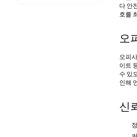
다 안
호를 
오
오피사
이트 
수 있
인해 
신
정
커