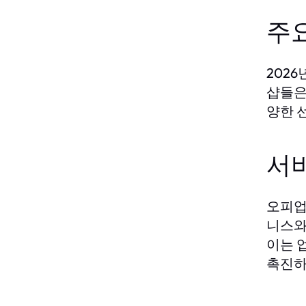
주
202
샵들은
양한 
서
오피업
니스와
이는 
촉진하