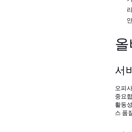
리
안
올
서
오피사
중요합
활동성
스 품